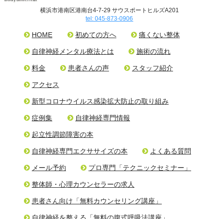
横浜市港南区港南台4-7-29 サウスポートヒルズA201
tel: 045-873-0906
HOME
初めての方へ
痛くない整体
自律神経メンタル療法とは
施術の流れ
料金
患者さんの声
スタッフ紹介
アクセス
新型コロナウイルス感染拡大防止の取り組み
症例集
自律神経専門情報
起立性調節障害の本
自律神経専門エクササイズの本
よくある質問
メール予約
プロ専門「テクニックセミナー」
整体師・心理カウンセラーの求人
患者さん向け「無料カウンセリング講座」
自律神経を整える「無料の腹式呼吸法講座」