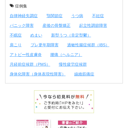
症例集
自律神経失調症
顎関節症
うつ病
不妊症
パニック障害
産後の骨盤矯正
起立性調節障害
不眠症
めまい
新型うつ（非定型鬱）
肩こり
プレ更年期障害
過敏性腸症候群（IBS）
アトピー性皮膚炎
腰痛（ヘルニア）
月経前症候群（PMS）
慢性疲労症候群
身体化障害（身体表現性障害）
線維筋痛症