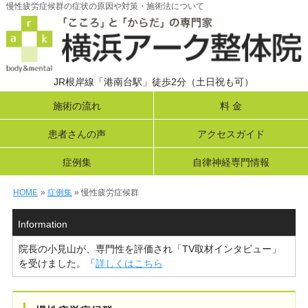
慢性疲労症候群の症状の原因や対策・施術法について
JR根岸線「港南台駅」徒歩2分（土日祝も可）
施術の流れ
料 金
患者さんの声
アクセスガイド
症例集
自律神経専門情報
HOME
»
症例集
» 慢性疲労症候群
Information
院長の小見山が、専門性を評価され「TV取材インタビュー」
を受けました。「
詳しくはこちら