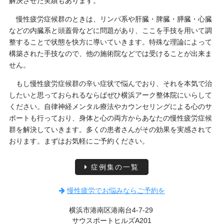
解決させた実績もあります。
慢性疲労症候群のときは、リンパ系や肝臓・脾臓・膵臓・心臓
などの内臓系と頭蓋骨などに問題があり、ここを手技を用いて調
整することで状態を快方に導いていきます。特殊な理論によって
構築された手技なので、他の施術院などでは受けることが出来ま
せん。
もし慢性疲労症候群の辛い症状で悩んでおり、それを本気で治
したいと思っておられるならばぜひ横浜アーク整体院にいらして
ください。自律神経メンタル療法やカウンセリングによる心のサ
ポートも行っており、身体と心の両方からあなたの慢性疲労症候
群を解決していきます。多くの患者さんがその効果を実感されて
おります。まずはお気軽にご予約ください。
症例集の一覧
慢性疲労でお悩みならご予約を
横浜市港南区港南台4-7-29
サウスポートヒルズA201