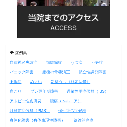
症例集
自律神経失調症
顎関節症
うつ病
不妊症
パニック障害
産後の骨盤矯正
起立性調節障害
不眠症
めまい
新型うつ（非定型鬱）
肩こり
プレ更年期障害
過敏性腸症候群（IBS）
アトピー性皮膚炎
腰痛（ヘルニア）
月経前症候群（PMS）
慢性疲労症候群
身体化障害（身体表現性障害）
線維筋痛症