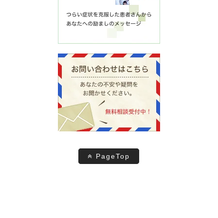
PageTop