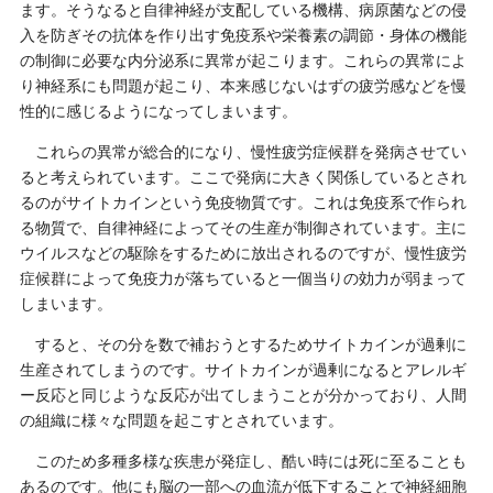
ます。そうなると自律神経が支配している機構、病原菌などの侵
入を防ぎその抗体を作り出す免疫系や栄養素の調節・身体の機能
の制御に必要な内分泌系に異常が起こります。これらの異常によ
り神経系にも問題が起こり、本来感じないはずの疲労感などを慢
性的に感じるようになってしまいます。
これらの異常が総合的になり、慢性疲労症候群を発病させてい
ると考えられています。ここで発病に大きく関係しているとされ
るのがサイトカインという免疫物質です。これは免疫系で作られ
る物質で、自律神経によってその生産が制御されています。主に
ウイルスなどの駆除をするために放出されるのですが、慢性疲労
症候群によって免疫力が落ちていると一個当りの効力が弱まって
しまいます。
すると、その分を数で補おうとするためサイトカインが過剰に
生産されてしまうのです。サイトカインが過剰になるとアレルギ
ー反応と同じような反応が出てしまうことが分かっており、人間
の組織に様々な問題を起こすとされています。
このため多種多様な疾患が発症し、酷い時には死に至ることも
あるのです。他にも脳の一部への血流が低下することで神経細胞