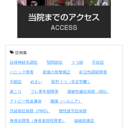
症例集
自律神経失調症
顎関節症
うつ病
不妊症
パニック障害
産後の骨盤矯正
起立性調節障害
不眠症
めまい
新型うつ（非定型鬱）
肩こり
プレ更年期障害
過敏性腸症候群（IBS）
アトピー性皮膚炎
腰痛（ヘルニア）
月経前症候群（PMS）
慢性疲労症候群
身体化障害（身体表現性障害）
線維筋痛症