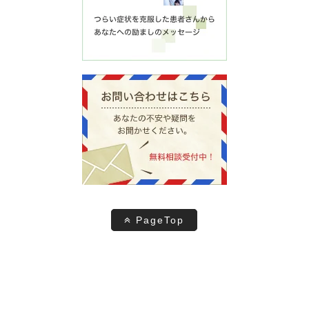
PageTop