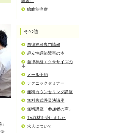
障害）
線維筋痛症
その他
自律神経専門情報
起立性調節障害の本
自律神経エクササイズの
本
メール予約
テクニックセミナー
無料カウンセリング講座
無料腹式呼吸法講座
無料講座「参加者の声」
TV取材を受けました
態」
求人について
が乱