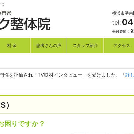
いて
横浜市港南区
料 金
患者さんの声
スタッフ紹介
アクセス
）
門性を評価され「TV取材インタビュー」を受けました。「
詳
S）
でお困りですか？