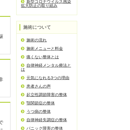
新型コロナウイルス感染
拡大防止の取り組み
施術について
駆
施術の流れ
施術メニューと料金
痛くない整体とは
自律神経メンタル療法と
は
元気になれる3つの理由
非
患者さんの声
起立性調節障害の整体
顎関節症の整体
うつ病の整体
自律神経失調症の整体
で
パニック障害の整体