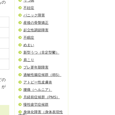
うつ病
もの
不妊症
パニック障害
産後の骨盤矯正
起立性調節障害
不眠症
めまい
新型うつ（非定型鬱）
肩こり
プレ更年期障害
過敏性腸症候群（IBS）
どの
アトピー性皮膚炎
」が
腰痛（ヘルニア）
月経前症候群（PMS）
慢性疲労症候群
身体化障害（身体表現性