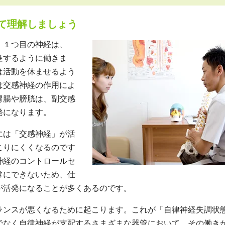
て理解しましょう
、１つ目の神経は、
進するように働きま
は活動を休ませるよう
は交感神経の作用によ
胃腸や膀胱は、副交感
発になります。
には「交感神経」が活
こりにくくなるのです
神経のコントロールセ
常にできないため、仕
が活発になることが多くあるのです。
ンスが悪くなるために起こります。これが「自律神経失調状
でなく自律神経が支配するさまざまな器管において、その働き