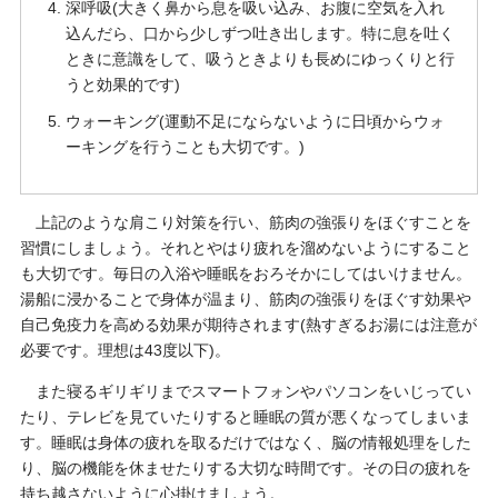
深呼吸(大きく鼻から息を吸い込み、お腹に空気を入れ
込んだら、口から少しずつ吐き出します。特に息を吐く
ときに意識をして、吸うときよりも長めにゆっくりと行
うと効果的です)
ウォーキング(運動不足にならないように日頃からウォ
ーキングを行うことも大切です。)
上記のような肩こり対策を行い、筋肉の強張りをほぐすことを
習慣にしましょう。それとやはり疲れを溜めないようにすること
も大切です。毎日の入浴や睡眠をおろそかにしてはいけません。
湯船に浸かることで身体が温まり、筋肉の強張りをほぐす効果や
自己免疫力を高める効果が期待されます(熱すぎるお湯には注意が
必要です。理想は43度以下)。
また寝るギリギリまでスマートフォンやパソコンをいじってい
たり、テレビを見ていたりすると睡眠の質が悪くなってしまいま
す。睡眠は身体の疲れを取るだけではなく、脳の情報処理をした
り、脳の機能を休ませたりする大切な時間です。その日の疲れを
持ち越さないように心掛けましょう。