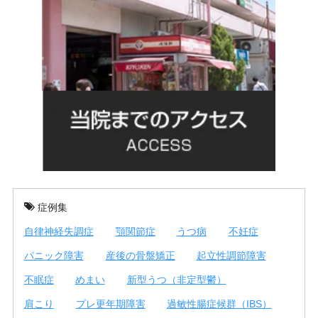
症例集
自律神経失調症
顎関節症
うつ病
不妊症
パニック障害
産後の骨盤矯正
起立性調節障害
不眠症
めまい
新型うつ（非定型鬱）
肩こり
プレ更年期障害
過敏性腸症候群（IBS）