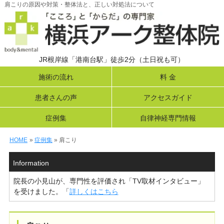
肩こりの原因や対策・整体法と、正しい対処法について
JR根岸線「港南台駅」徒歩2分（土日祝も可）
施術の流れ
料 金
患者さんの声
アクセスガイド
症例集
自律神経専門情報
HOME
»
症例集
» 肩こり
Information
院長の小見山が、専門性を評価され「TV取材インタビュー」
を受けました。「
詳しくはこちら