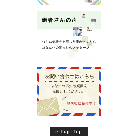
PageTop