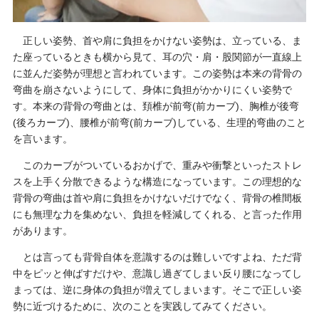
正しい姿勢、首や肩に負担をかけない姿勢は、立っている、ま
た座っているときも横から見て、耳の穴・肩・股関節が一直線上
に並んだ姿勢が理想と言われています。この姿勢は本来の背骨の
弯曲を崩さないようにして、身体に負担がかかりにくい姿勢で
す。本来の背骨の弯曲とは、頚椎が前弯(前カーブ)、胸椎が後弯
(後ろカーブ)、腰椎が前弯(前カーブ)している、生理的弯曲のこと
を言います。
このカーブがついているおかげで、重みや衝撃といったストレ
スを上手く分散できるような構造になっています。この理想的な
背骨の弯曲は首や肩に負担をかけないだけでなく、背骨の椎間板
にも無理な力を集めない、負担を軽減してくれる、と言った作用
があります。
とは言っても背骨自体を意識するのは難しいですよね、ただ背
中をピッと伸ばすだけや、意識し過ぎてしまい反り腰になってし
まっては、逆に身体の負担が増えてしまいます。そこで正しい姿
勢に近づけるために、次のことを実践してみてください。