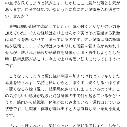
の血行を良くしようと試みます。しかしここに意外な落とし穴が
あります。自分では気づかないうちに肩に強い刺激を入れ過ぎて
いませんか？
最初は弱い刺激で満足していたが、気が付くとかなり強い力を
加えていた。そんな経験はありませんか？実はその強過ぎる刺激
は肩こりを悪化させてしまっているのです。強い刺激は肩の筋繊
維を破壊します。その時はスッキリした感覚を覚えるかも知れま
せんが、壊された筋膜や筋繊維を身体が回復・再生しようとした
時、防衛反応が起こり、今までよりも硬い筋肉になってしまうの
です。
こうなってしまうと更に強い刺激を加えなければスッキリした
感覚を得られず、気持ち良いからと、ほぐす→硬くなる～ほぐす
→硬くなるを繰り返し、結果悪化させてしまっているのです。こ
の気持ちいい感覚が起きた時は身体の中で何が起きているかとい
うと、筋肉から組織液・体液がにじみ出ている・漏れ出している
状態です。組織液・体液が漏れ出すと人は気持ち良い感覚を覚え
ます。
「ハァ～ほぐれた」「楽になった」と感じるでしょう。しかし