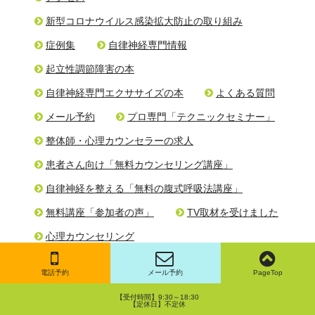
新型コロナウイルス感染拡大防止の取り組み
症例集
自律神経専門情報
起立性調節障害の本
自律神経専門エクササイズの本
よくある質問
メール予約
プロ専門「テクニックセミナー」
整体師・心理カウンセラーの求人
患者さん向け「無料カウンセリング講座」
自律神経を整える「無料の腹式呼吸法講座」
無料講座「参加者の声」
TV取材を受けました
心理カウンセリング
自律神経バランスプログラム
電話予約
メール予約
PageTop
起立性調節障害の整体
顎関節症の整体
【受付時間】9:30～18:30
【定休日】不定休
うつ病の整体
自律神経失調症の整体