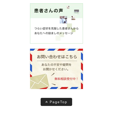
PageTop