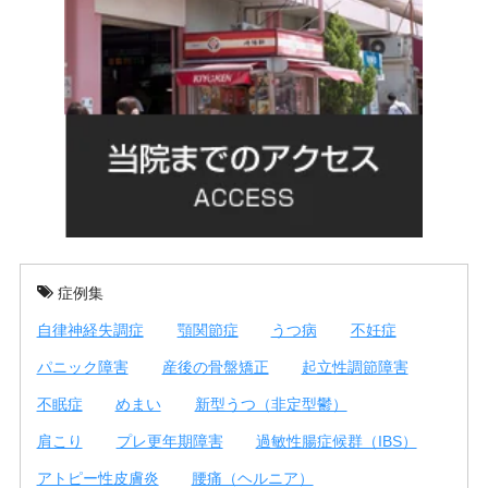
症例集
自律神経失調症
顎関節症
うつ病
不妊症
パニック障害
産後の骨盤矯正
起立性調節障害
不眠症
めまい
新型うつ（非定型鬱）
肩こり
プレ更年期障害
過敏性腸症候群（IBS）
アトピー性皮膚炎
腰痛（ヘルニア）