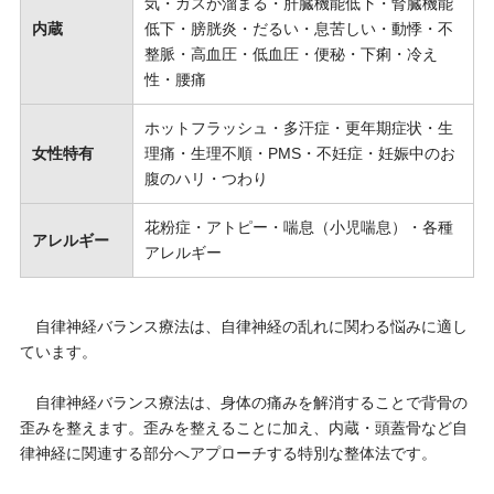
気・ガスが溜まる・肝臓機能低下・腎臓機能
内蔵
低下・膀胱炎・だるい・息苦しい・動悸・不
整脈・高血圧・低血圧・便秘・下痢・冷え
性・腰痛
ホットフラッシュ・多汗症・更年期症状・生
女性特有
理痛・生理不順・PMS・不妊症・妊娠中のお
腹のハリ・つわり
花粉症・アトピー・喘息（小児喘息）・各種
アレルギー
アレルギー
自律神経バランス療法は、自律神経の乱れに関わる悩みに適し
ています。
自律神経バランス療法は、身体の痛みを解消することで背骨の
歪みを整えます。歪みを整えることに加え、内蔵・頭蓋骨など自
律神経に関連する部分へアプローチする特別な整体法です。