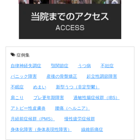
症例集
自律神経失調症
顎関節症
うつ病
不妊症
パニック障害
産後の骨盤矯正
起立性調節障害
不眠症
めまい
新型うつ（非定型鬱）
肩こり
プレ更年期障害
過敏性腸症候群（IBS）
アトピー性皮膚炎
腰痛（ヘルニア）
月経前症候群（PMS）
慢性疲労症候群
身体化障害（身体表現性障害）
線維筋痛症