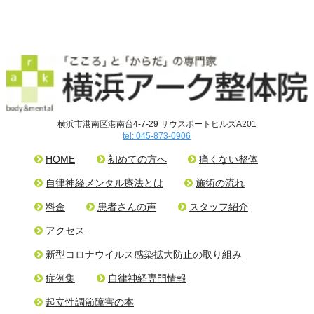
横浜市港南区港南台4-7-29 サウスポートヒルズA201
tel: 045-873-0906
HOME
初めての方へ
痛くない整体
自律神経メンタル療法とは
施術の流れ
料金
患者さんの声
スタッフ紹介
アクセス
新型コロナウイルス感染拡大防止の取り組み
症例集
自律神経専門情報
起立性調節障害の本