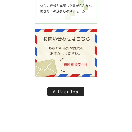
PageTop