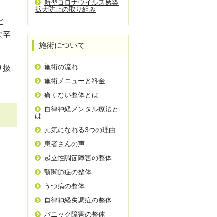
新型コロナウイルス感染
拡大防止の取り組み
と
な辛
施術について
施術の流れ
り扱
施術メニューと料金
痛くない整体とは
自律神経メンタル療法と
は
元気になれる3つの理由
患者さんの声
起立性調節障害の整体
顎関節症の整体
うつ病の整体
自律神経失調症の整体
パニック障害の整体