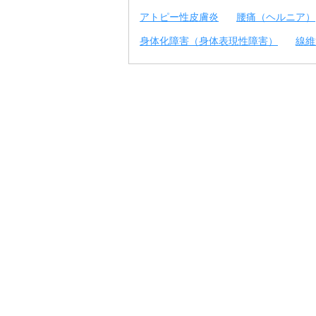
アトピー性皮膚炎
腰痛（ヘルニア）
身体化障害（身体表現性障害）
線維