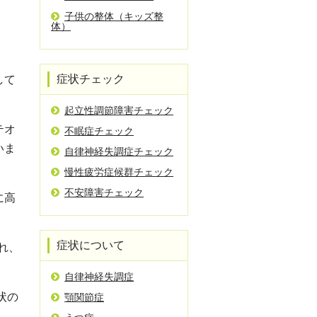
子供の整体（キッズ整
体）
症状チェック
して
起立性調節障害チェック
テオ
不眠症チェック
いま
自律神経失調症チェック
慢性疲労症候群チェック
不安障害チェック
に高
症状について
れ、
自律神経失調症
状の
顎関節症
。