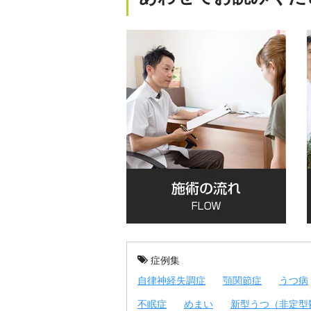
症例集
自律神経失調症
顎関節症
うつ病
不眠症
めまい
新型うつ（非定型