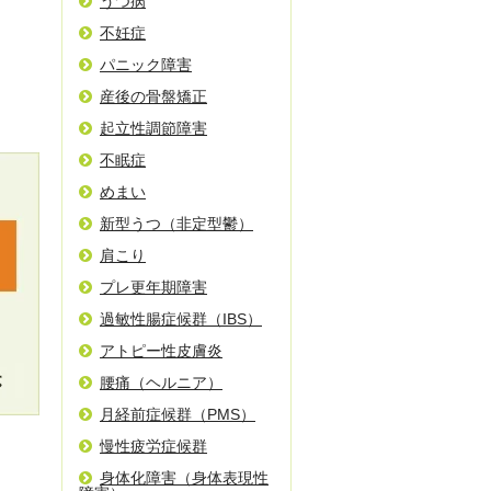
うつ病
不妊症
パニック障害
産後の骨盤矯正
起立性調節障害
不眠症
めまい
新型うつ（非定型鬱）
肩こり
プレ更年期障害
過敏性腸症候群（IBS）
アトピー性皮膚炎
腰痛（ヘルニア）
月経前症候群（PMS）
慢性疲労症候群
身体化障害（身体表現性