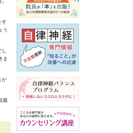
題」
をす
ょう
でし
きま
なが
院最