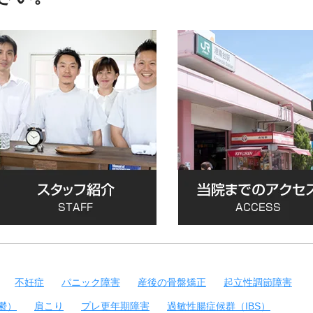
不妊症
パニック障害
産後の骨盤矯正
起立性調節障害
鬱）
肩こり
プレ更年期障害
過敏性腸症候群（IBS）