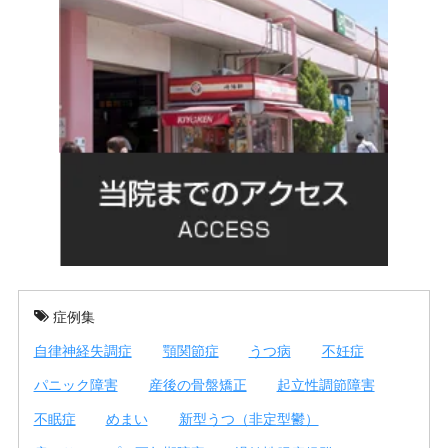
症例集
自律神経失調症
顎関節症
うつ病
不妊症
パニック障害
産後の骨盤矯正
起立性調節障害
不眠症
めまい
新型うつ（非定型鬱）