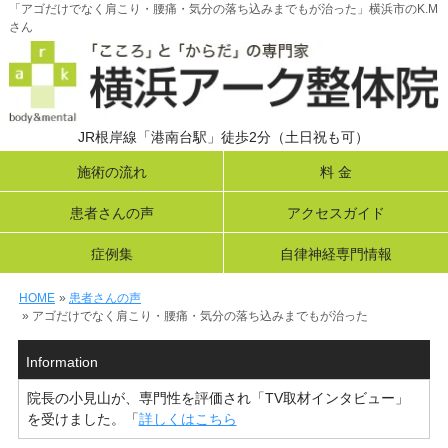
「アゴだけでなく肩こり・腰痛・気分の落ち込みまでもが治った」横浜市のK.M
さん
JR根岸線「港南台駅」徒歩2分（土日祝も可）
施術の流れ
料 金
患者さんの声
アクセスガイド
症例集
自律神経専門情報
HOME
»
患者さんの声
» アゴだけでなく肩こり・腰痛・気分の落ち込みまでもが治った
Information
院長の小見山が、専門性を評価され「TV取材インタビュー」
を受けました。「
詳しくはこちら