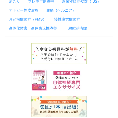
肩こり
プレ更年期障害
過敏性腸症候群（IBS）
アトピー性皮膚炎
腰痛（ヘルニア）
月経前症候群（PMS）
慢性疲労症候群
身体化障害（身体表現性障害）
線維筋痛症