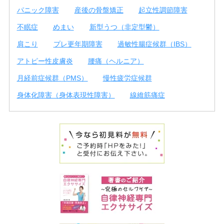
パニック障害
産後の骨盤矯正
起立性調節障害
不眠症
めまい
新型うつ（非定型鬱）
肩こり
プレ更年期障害
過敏性腸症候群（IBS）
アトピー性皮膚炎
腰痛（ヘルニア）
月経前症候群（PMS）
慢性疲労症候群
身体化障害（身体表現性障害）
線維筋痛症