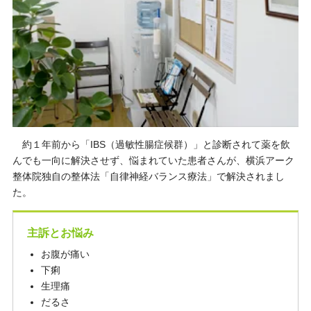
約１年前から「IBS（過敏性腸症候群）」と診断されて薬を飲
んでも一向に解決させず、悩まれていた患者さんが、横浜アーク
整体院独自の整体法「自律神経バランス療法」で解決されまし
た。
主訴とお悩み
お腹が痛い
下痢
生理痛
だるさ